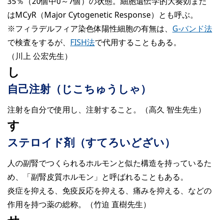
35％（20個中0～7個）の状態。細胞遺伝学的大奏効また
はMCyR（Major Cytogenetic Response）とも呼ぶ。
※フィラデルフィア染色体陽性細胞の有無は、
G-バンド法
で検査をするが、
FISH法
で代用することもある。
（川上 公宏先生）
し
自己注射（じこちゅうしゃ）
注射を自分で使用し、注射すること。（高久 智生先生）
す
ステロイド剤（すてろいどざい）
人の副腎でつくられるホルモンと似た構造を持っているた
め、「副腎皮質ホルモン」と呼ばれることもある。
炎症を抑える、免疫反応を抑える、痛みを抑える、などの
作用を持つ薬の総称。（竹迫 直樹先生）
せ