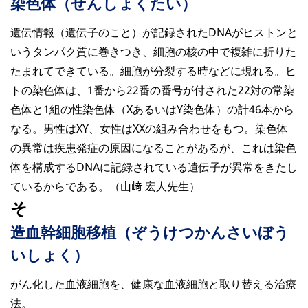
染色体（せんしょくたい）
遺伝情報（遺伝子のこと）が記録されたDNAがヒストンと
いうタンパク質に巻きつき、細胞の核の中で複雑に折りた
たまれてできている。細胞が分裂する時などに現れる。ヒ
トの染色体は、1番から22番の番号が付された22対の常染
色体と1組の性染色体（XあるいはY染色体）の計46本から
なる。男性はXY、女性はXXの組み合わせをもつ。染色体
の異常は疾患発症の原因になることがあるが、これは染色
体を構成するDNAに記録されている遺伝子が異常をきたし
ているからである。（山﨑 宏人先生）
そ
造血幹細胞移植（ぞうけつかんさいぼう
いしょく）
がん化した血液細胞を、健康な血液細胞と取り替える治療
法。