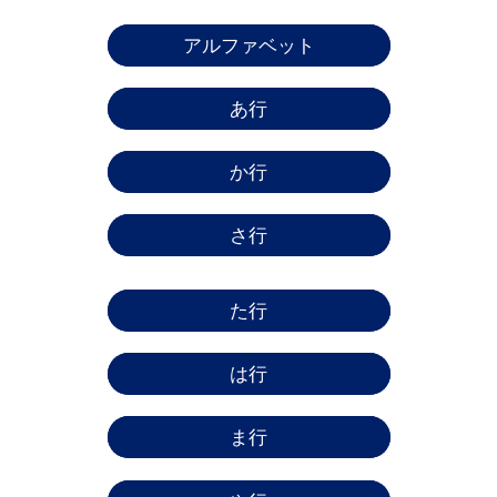
アルファベット
あ行
か行
さ行
た行
は行
ま行