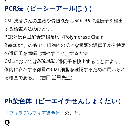
PCR法（ピーシーアールほう）
CML患者さんの血液や骨髄液から
BCR::ABL1
遺伝子を検出
する検査方法のひとつ。
PCRとは合成酵素連鎖反応（Polymerase Chain
Reaction）の略で、細胞内の様々な種類の遺伝子から特定
の遺伝子を増幅（増やすこと）する方法。
CMLにおいては
BCR::ABL1
遺伝子を検出することにより、
体内に存在する微量のCML細胞を確認するために用いられ
る検査である。（吉田 近思先生）
Ph染色体（ピーエイチせんしょくたい）
「
フィラデルフィア染色体
」のこと。
Q