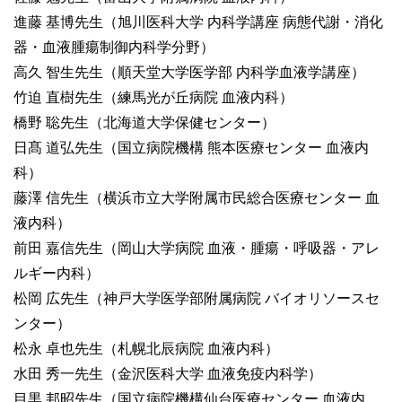
進藤 基博先生（旭川医科大学 内科学講座 病態代謝・消化
器・血液腫瘍制御内科学分野）
高久 智生先生（順天堂大学医学部 内科学血液学講座）
竹迫 直樹先生（練馬光が丘病院 血液内科）
橋野 聡先生（北海道大学保健センター）
日髙 道弘先生（国立病院機構 熊本医療センター 血液内
科）
藤澤 信先生（横浜市立大学附属市民総合医療センター 血
液内科）
前田 嘉信先生（岡山大学病院 血液・腫瘍・呼吸器・アレ
ルギー内科）
松岡 広先生（神戸大学医学部附属病院 バイオリソースセ
ンター）
松永 卓也先生（札幌北辰病院 血液内科）
水田 秀一先生（金沢医科大学 血液免疫内科学）
目黒 邦昭先生（国立病院機構仙台医療センター 血液内