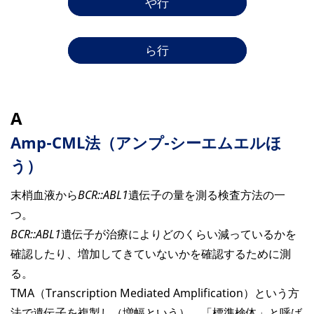
や行
ら行
A
Amp-CML法（アンプ-シーエムエルほ
う）
末梢血液から
BCR::ABL1
遺伝子の量を測る検査方法の一
つ。
BCR::ABL1
遺伝子が治療によりどのくらい減っているかを
確認したり、増加してきていないかを確認するために測
る。
TMA（Transcription Mediated Amplification）という方
法で遺伝子を複製し（増幅という）、「標準検体」と呼ば