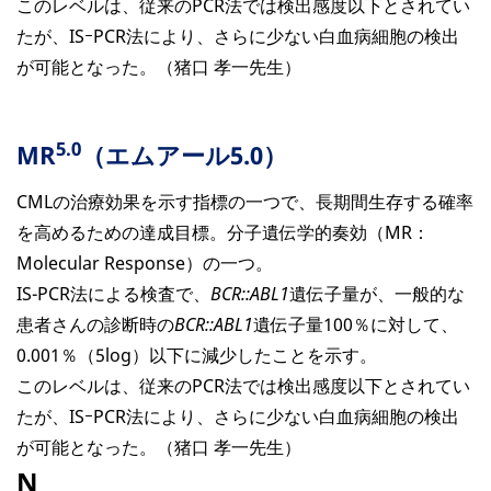
このレベルは、従来のPCR法では検出感度以下とされてい
たが、ISｰPCR法により、さらに少ない白血病細胞の検出
が可能となった。（猪口 孝一先生）
5.0
MR
（エムアール5.0）
CMLの治療効果を示す指標の一つで、長期間生存する確率
を高めるための達成目標。分子遺伝学的奏効（MR：
Molecular Response）の一つ。
IS-PCR法による検査で、
BCR::ABL1
遺伝子量が、一般的な
患者さんの診断時の
BCR::ABL1
遺伝子量100％に対して、
0.001％（5log）以下に減少したことを示す。
このレベルは、従来のPCR法では検出感度以下とされてい
たが、ISｰPCR法により、さらに少ない白血病細胞の検出
が可能となった。（猪口 孝一先生）
N