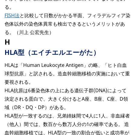
る。
FISH法
と比較して日数がかかる半面、フィラデルフィア染
色体以外の染色体異常も検出できるというメリットがあ
る。（川上 公宏先生）
H
HLA型（エイチエルエーがた）
HLAは「Human Leukocyte Antigen」の略、「ヒト白血
球型抗原」と訳される。造血幹細胞移植の実施において重
要視される。
HLA抗原は6番染色体の上にある遺伝子群(DNA)によって
決定される蛋白で、大きく分けるとA座、B座、C座、D領
域（DR・DQ・DP）がある。
HLA型が一致するのは、兄弟姉妹間で4人に1人、非血縁者
（他人）間では、数百から数万人分の1の確率である。 造
血幹細胞移植では、HLA型の一致の割合が低いと成功率が