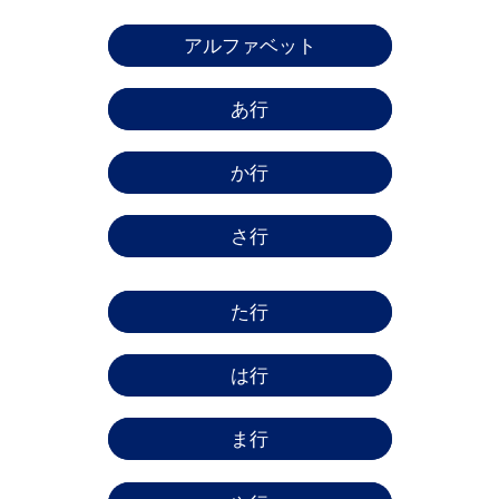
アルファベット
あ行
か行
さ行
た行
は行
ま行