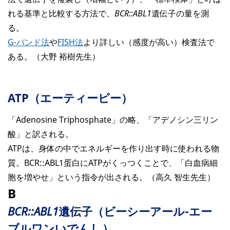
れる基準と比較する方法で、
BCR::ABL1
遺伝子の量を測
る。
G-バンド法
や
FISH法
より詳しい（感度が高い）検査法で
ある。（大野 裕樹先生）
ATP（エーティーピー）
「Adenosine Triphosphate」の略、「アデノシン三リン
酸」と訳される。
ATPは、身体の中でエネルギーを作り出す時に使われる物
質。BCR::ABL1蛋白にATPがくっつくことで、「白血病細
胞を増やせ」という指令が出される。（高久 智生先生）
B
BCR::ABL1
遺伝子（ビーシーアール-エー
ブルワンいでんし）