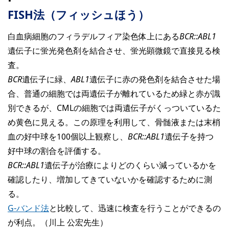
FISH法（フィッシュほう）
白血病細胞のフィラデルフィア染色体上にある
BCR::ABL1
遺伝子に蛍光発色剤を結合させ、蛍光顕微鏡で直接見る検
査。
BCR
遺伝子に緑、
ABL1
遺伝子に赤の発色剤を結合させた場
合、普通の細胞では両遺伝子が離れているため緑と赤が識
別できるが、CMLの細胞では両遺伝子がくっついているた
め黄色に見える。この原理を利用して、骨髄液または末梢
血の好中球を100個以上観察し、
BCR::ABL1
遺伝子を持つ
好中球の割合を評価する。
BCR::ABL1
遺伝子が治療によりどのくらい減っているかを
確認したり、増加してきていないかを確認するために測
る。
G-バンド法
と比較して、迅速に検査を行うことができるの
が利点。（川上 公宏先生）