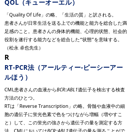
QOL（キューオーエル）
「Quality Of Life」の略、「生活の質」と訳される。
患者さんが日常生活を送る上での機能と能力を総合した満
足感のこと。患者さんの身体的機能、心理的状態、社会的
役割を遂行する能力などを総合した“状態”を意味する。
（松永 卓也先生）
R
RT-PCR法（アールティー-ピーシーアー
ルほう）
CML患者さんの血液から
BCR::ABL1
遺伝子を検出する検査
方法のひとつ。
RTは「Reverse Transcription」の略。骨髄や血液中の細
胞の遺伝子に蛍光色素で色をつけながら増幅（増やすこ
と）して、この蛍光の強さから遺伝子の量を測定する方
法。CMLにおいては
BCR::ABL1
遺伝子の量を測ることがで