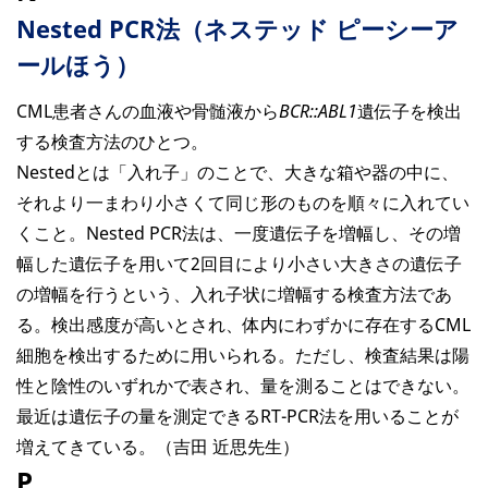
Nested PCR法（ネステッド ピーシーア
ールほう）
CML患者さんの血液や骨髄液から
BCR::ABL1
遺伝子を検出
する検査方法のひとつ。
Nestedとは「入れ子」のことで、大きな箱や器の中に、
それより一まわり小さくて同じ形のものを順々に入れてい
くこと。Nested PCR法は、一度遺伝子を増幅し、その増
幅した遺伝子を用いて2回目により小さい大きさの遺伝子
の増幅を行うという、入れ子状に増幅する検査方法であ
る。検出感度が高いとされ、体内にわずかに存在するCML
細胞を検出するために用いられる。ただし、検査結果は陽
性と陰性のいずれかで表され、量を測ることはできない。
最近は遺伝子の量を測定できるRT-PCR法を用いることが
増えてきている。（吉田 近思先生）
P