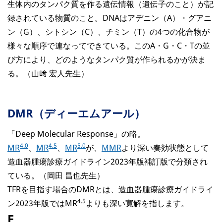
生体内のタンパク質を作る遺伝情報（遺伝子のこと）が記
録されている物質のこと。DNAはアデニン（A）・グアニ
ン（G）、シトシン（C）、チミン（T）の4つの化合物が
様々な順序で連なってできている。このA・G・C・Tの並
び方により、どのようなタンパク質が作られるかが決ま
る。（山﨑 宏人先生）
DMR（ディーエムアール）
「Deep Molecular Response」の略。
4.0
4.5
5.0
MR
、
MR
、
MR
が、
MMR
より深い奏効状態として
造血器腫瘍診療ガイドライン2023年版補訂版で分類され
ている。（岡田 昌也先生）
TFRを目指す場合のDMRとは、造血器腫瘍診療ガイドライ
4.5
ン2023年版ではMR
よりも深い寛解を指します。
F