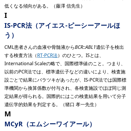
低くなる傾向がある。（藤澤 信先生）
I
IS-PCR法（アイエス-ピーシーアールほ
う）
CML患者さんの血液や骨髄液から
BCR::ABL1
遺伝子を検出
する検査方法（
RT-PCR法
）のひとつ。ISとは、
International Scaleの略で、国際標準値のこと。つまり、
以前のPCR法では、標準遺伝子などの違いにより、検査施
設ごとで結果にバラツキがあったが、IS-PCR法では国際標
準機関から換算係数が付与され、各検査施設でほぼ同じ測
定結果が得られる。国際的にはこの検査結果を用いて分子
遺伝学的効果を判定する。（猪口 孝一先生）
M
MCyR（エムシーワイアール）