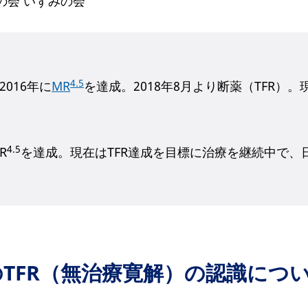
の会 いずみの会
4.5
2016年に
MR
を達成。2018年8月より断薬（TFR）。
4.5
R
を達成。現在はTFR達成を目標に治療を継続中で
TFR（無治療寛解）の認識につ