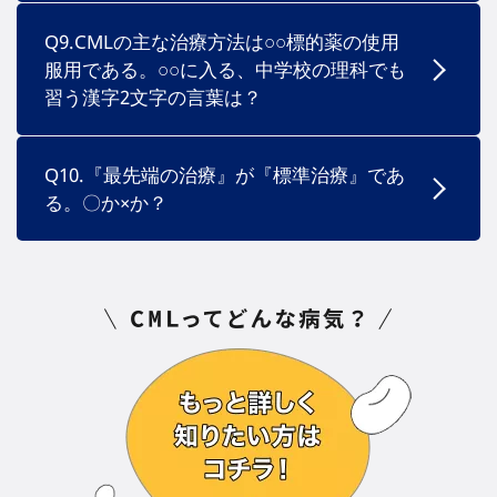
Q9.CMLの主な治療方法は○○標的薬の使用
服用である。○○に入る、中学校の理科でも
習う漢字2文字の言葉は？
Q10.『最先端の治療』が『標準治療』であ
る。〇か×か？