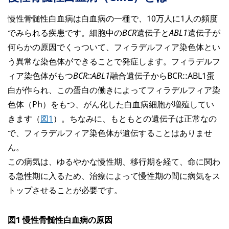
慢性骨髄性白血病は白血病の一種で、10万人に1人の頻度
でみられる疾患です。細胞中の
BCR
遺伝子と
ABL1
遺伝子が
何らかの原因でくっついて、フィラデルフィア染色体とい
う異常な染色体ができることで発症します。フィラデルフ
ィア染色体がもつ
BCR::ABL1
融合遺伝子からBCR::ABL1蛋
白が作られ、この蛋白の働きによってフィラデルフィア染
色体（Ph）をもつ、がん化した白血病細胞が増殖してい
きます（
図1
）。ちなみに、もともとの遺伝子は正常なの
で、フィラデルフィア染色体が遺伝することはありませ
ん。
この病気は、ゆるやかな慢性期、移行期を経て、命に関わ
る急性期に入るため、治療によって慢性期の間に病気をス
トップさせることが必要です。
図1 慢性骨髄性白血病の原因