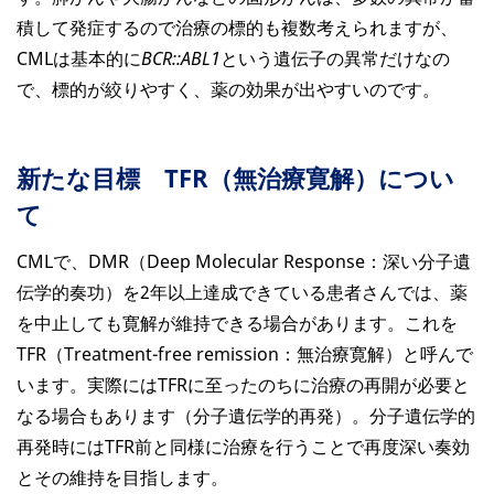
積して発症するので治療の標的も複数考えられますが、
CMLは基本的に
BCR::ABL1
という遺伝子の異常だけなの
で、標的が絞りやすく、薬の効果が出やすいのです。
新たな目標 TFR（無治療寛解）につい
て
CMLで、DMR（Deep Molecular Response：深い分子遺
伝学的奏功）を2年以上達成できている患者さんでは、薬
を中止しても寛解が維持できる場合があります。これを
TFR（Treatment-free remission：無治療寛解）と呼んで
います。実際にはTFRに至ったのちに治療の再開が必要と
なる場合もあります（分子遺伝学的再発）。分子遺伝学的
再発時にはTFR前と同様に治療を行うことで再度深い奏効
とその維持を目指します。