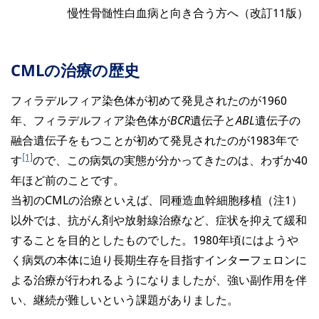
慢性骨髄性白血病と向き合う方へ（改訂11版）
CMLの治療の歴史
フィラデルフィア染色体が初めて発見されたのが1960
年、フィラデルフィア染色体が
BCR
遺伝子と
ABL
遺伝子の
融合遺伝子をもつことが初めて発見されたのが1983年で
[1]
す
ので、この病気の実態が分かってきたのは、わずか40
年ほど前のことです。
当初のCMLの治療といえば、同種造血幹細胞移植（注1）
以外では、抗がん剤や放射線治療など、症状を抑えて緩和
することを目的としたものでした。1980年頃にはようや
く病気の本体に迫り長期生存を目指すインターフェロンに
よる治療が行われるようになりましたが、強い副作用を伴
い、継続が難しいという課題がありました。