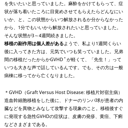
を失いたいと思っていました。麻酔をかけてもらって、症
状が落ち着いたころに目覚めさせてもらえたらどんなにい
いか、と。この状態からいつ解放されるか分からなかった
から、1分でもいいから解放されたいと思っていました。
そんな状態が3～4週間続きました。
移植の副作用は個人差がある
ようで、私より1週間くらい
後に入ってきた方は、元気でいつも笑っていました。兄弟
＊
間の移植だったからかGVHD
が軽くて、「先生！」って
いつも大きな声で話しているんです。でも、その方は一般
病棟に移ってから亡くなりました。
＊GVHD（Graft Versus Host Disease: 移植片対宿主病）
造血幹細胞移植をした後に、ドナーのリンパ球が患者の内
臓などを異物とみなして攻撃する現象のこと。移植後すぐ
に発現する急性GVHDの症状は、皮膚の発疹、黄疸、下痢
などさまざまである。