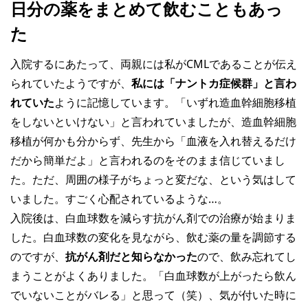
日分の薬をまとめて飲むこともあっ
た
入院するにあたって、両親には私がCMLであることが伝え
られていたようですが、
私には「ナントカ症候群」と言わ
れていた
ように記憶しています。「いずれ造血幹細胞移植
をしないといけない」と言われていましたが、造血幹細胞
移植が何かも分からず、先生から「血液を入れ替えるだけ
だから簡単だよ」と言われるのをそのまま信じていまし
た。ただ、周囲の様子がちょっと変だな、という気はして
いました。すごく心配されているような…。
入院後は、白血球数を減らす抗がん剤での治療が始まりま
した。白血球数の変化を見ながら、飲む薬の量を調節する
のですが、
抗がん剤だと知らなかった
ので、飲み忘れてし
まうことがよくありました。「白血球数が上がったら飲ん
でいないことがバレる」と思って（笑）、気が付いた時に