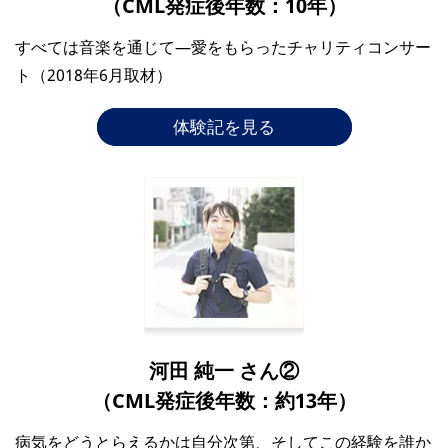
（CML発症後年数：10年）
すべては音楽を通じて―愛をもらったチャリティコンサー
ト（2018年6月取材）
体験記を見る
河田 純一 さん②
（CML発症後年数：約13年）
病気をどうとらえるかは自分次第、そしてこの経験を誰か