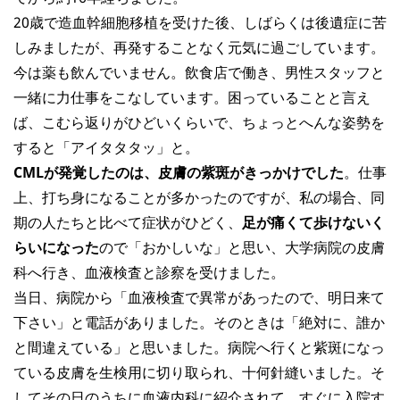
20歳で造血幹細胞移植を受けた後、しばらくは後遺症に苦
しみましたが、再発することなく元気に過ごしています。
今は薬も飲んでいません。飲食店で働き、男性スタッフと
一緒に力仕事をこなしています。困っていることと言え
ば、こむら返りがひどいくらいで、ちょっとへんな姿勢を
すると「アイタタタッ」と。
CMLが発覚したのは、皮膚の紫斑がきっかけでした
。仕事
上、打ち身になることが多かったのですが、私の場合、同
期の人たちと比べて症状がひどく、
足が痛くて歩けないく
らいになった
ので「おかしいな」と思い、大学病院の皮膚
科へ行き、血液検査と診察を受けました。
当日、病院から「血液検査で異常があったので、明日来て
下さい」と電話がありました。そのときは「絶対に、誰か
と間違えている」と思いました。病院へ行くと紫斑になっ
ている皮膚を生検用に切り取られ、十何針縫いました。そ
してその日のうちに血液内科に紹介されて、すぐに入院す