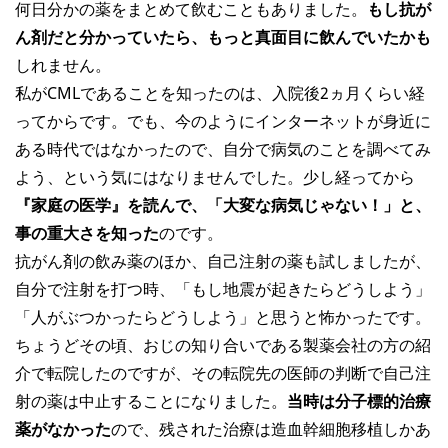
何日分かの薬をまとめて飲むこともありました。
もし抗が
ん剤だと分かっていたら、もっと真面目に飲んでいたかも
しれません。
私がCMLであることを知ったのは、入院後2ヵ月くらい経
ってからです。でも、今のようにインターネットが身近に
ある時代ではなかったので、自分で病気のことを調べてみ
よう、という気にはなりませんでした。少し経ってから
『家庭の医学』を読んで、「大変な病気じゃない！」と、
事の重大さを知った
のです。
抗がん剤の飲み薬のほか、自己注射の薬も試しましたが、
自分で注射を打つ時、「もし地震が起きたらどうしよう」
「人がぶつかったらどうしよう」と思うと怖かったです。
ちょうどその頃、おじの知り合いである製薬会社の方の紹
介で転院したのですが、その転院先の医師の判断で自己注
射の薬は中止することになりました。
当時は分子標的治療
薬がなかった
ので、残された治療は造血幹細胞移植しかあ