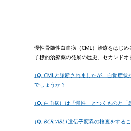
慢性骨髄性白血病（CML）治療をはじめ
子標的治療薬の発展の歴史、セカンドオ
↓
Q
. CMLと診断されましたが、自覚
でしょうか？
↓
Q
. 白血病には「慢性」とつくものと
↓
Q
.
BCR::ABL1
遺伝子変異の検査をするこ