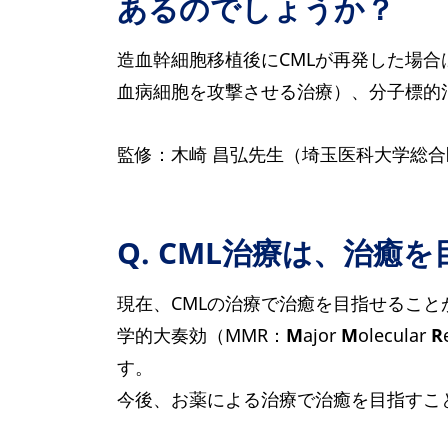
あるのでしょうか？
造血幹細胞移植後にCMLが再発した場
血病細胞を攻撃させる治療）、分子標的
監修：木崎 昌弘先生（埼玉医科大学総合
Q. CML治療は、治癒
現在、CMLの治療で治癒を目指せるこ
学的大奏効（MMR：
M
ajor
M
olecular
R
す。
今後、お薬による治療で治癒を目指すこ