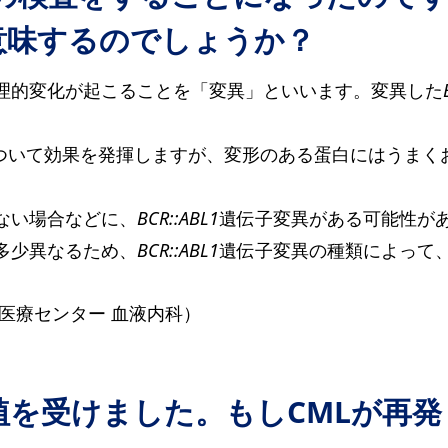
意味するのでしょうか？
理的変化が起こることを「変異」といいます。変異した
にくっついて効果を発揮しますが、変形のある蛋白にはうま
ない場合などに、
BCR::ABL1
遺伝子変異がある可能性が
多少異なるため、
BCR::ABL1
遺伝子変異の種類によって
医療センター 血液内科）
移植を受けました。もしCMLが再