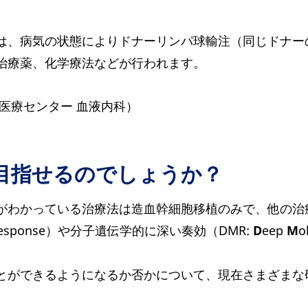
合は、病気の状態によりドナーリンパ球輸注（同じドナ
治療薬、化学療法などが行われます。
医療センター 血液内科）
を目指せるのでしょうか？
とがわかっている治療法は造血幹細胞移植のみで、他の
esponse）や分子遺伝学的に深い奏効（DMR:
D
eep
M
o
とができるようになるか否かについて、現在さまざまな