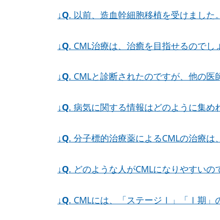
↓
Q
. 以前、造血幹細胞移植を受けました
↓
Q
. CML治療は、治癒を目指せるのでし
↓
Q
. CMLと診断されたのですが、他の
↓
Q
. 病気に関する情報はどのように集め
↓
Q
. 分子標的治療薬によるCMLの治療
↓
Q
. どのような人がCMLになりやすい
↓
Q
. CMLには、「ステージⅠ」「Ⅰ期