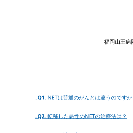
福岡山王病
↓
Q1
. NETは普通のがんとは違うのです
↓
Q2
. 転移した悪性のNETの治療法は？