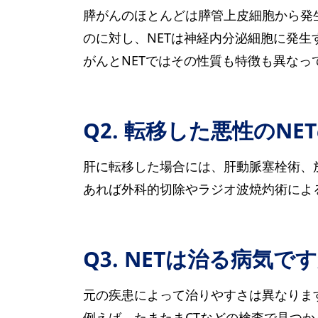
膵がんのほとんどは膵管上皮細胞から発
のに対し、NETは神経内分泌細胞に発生
がんとNETではその性質も特徴も異なっ
Q2. 転移した悪性のN
肝に転移した場合には、肝動脈塞栓術、
あれば外科的切除やラジオ波焼灼術によ
Q3. NETは治る病気で
元の疾患によって治りやすさは異なりま
例えば、たまたまCTなどの検査で見つ