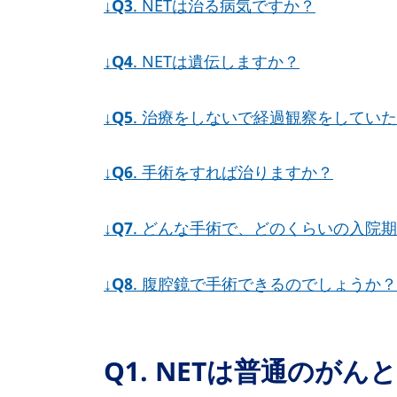
↓
Q3
. NETは治る病気ですか？
↓
Q4
. NETは遺伝しますか？
↓
Q5
. 治療をしないで経過観察をしてい
↓
Q6
. 手術をすれば治りますか？
↓
Q7
. どんな手術で、どのくらいの入院
↓
Q8
. 腹腔鏡で手術できるのでしょうか？
Q1. NETは普通のが