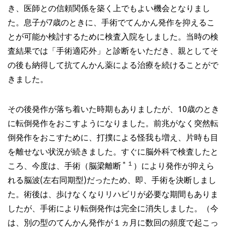
き、医師との信頼関係を築く上でもよい機会となりまし
た。息子が7歳のときに、手術でてんかん発作を抑えるこ
とが可能か検討するために検査入院をしました。当時の検
査結果では「手術適応外」と診断をいただき、親としてそ
の後も納得して抗てんかん薬による治療を続けることがで
きました。
その後発作が落ち着いた時期もありましたが、10歳のとき
に転倒発作をおこすようになりました。前兆がなく突然転
倒発作をおこすために、打撲による怪我も増え、片時も目
を離せない状況が続きました。すぐに脳外科で検査したと
＊１
ころ、今度は、手術（脳梁離断
）により発作が抑えら
れる脳波(左右同期型)だったため、即、手術を決断しまし
た。術後は、歩けなくなりリハビリが必要な期間もありま
したが、手術により転倒発作は完全に消失しました。（今
は、別の型のてんかん発作が１ヵ月に数回の頻度で起こっ