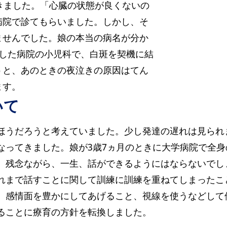
きました。「心臓の状態が良くないの
病院で診てもらいました。しかし、そ
ませんでした。娘の本当の病名が分か
産した病院の小児科で、白斑を契機に結
うと、あのときの夜泣きの原因はてん
ます。
いて
ほうだろうと考えていました。少し発達の遅れは見られ
なってきました。娘が3歳7ヵ月のときに大学病院で全
、残念ながら、一生、話ができるようにはならないでし
れまで話すことに関して訓練に訓練を重ねてしまったこ
、感情面を豊かにしてあげること、視線を使うなどして
ることに療育の方針を転換しました。