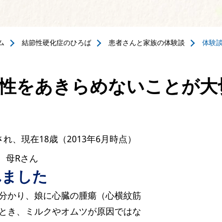
ム
結節性硬化症のひろば
患者さんと家族の体験談
体験談V
性をあきらめないことが大
れ、現在18歳（2013年6月時点）
、母Rさん
れました
が分かり、娘に心臓の腫瘍（心横紋筋
のとき、ミルクやオムツが原因ではな