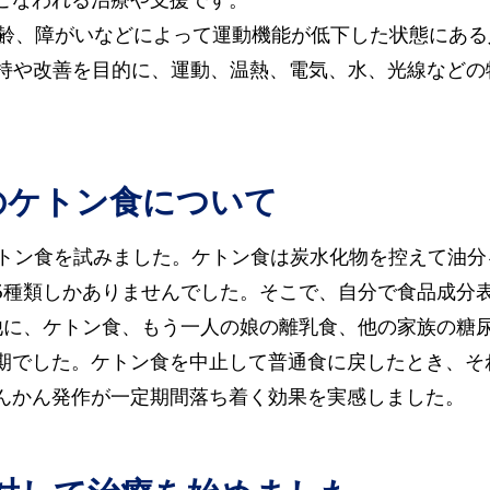
高齢、障がいなどによって運動機能が低下した状態にあ
維持や改善を目的に、運動、温熱、電気、水、光線など
のケトン食について
ケトン食を試みました。ケトン食は炭水化物を控えて油
5種類しかありませんでした。そこで、自分で食品成分
他に、ケトン食、もう一人の娘の離乳食、他の家族の糖
期でした。ケトン食を中止して普通食に戻したとき、そ
んかん発作が一定期間落ち着く効果を実感しました。