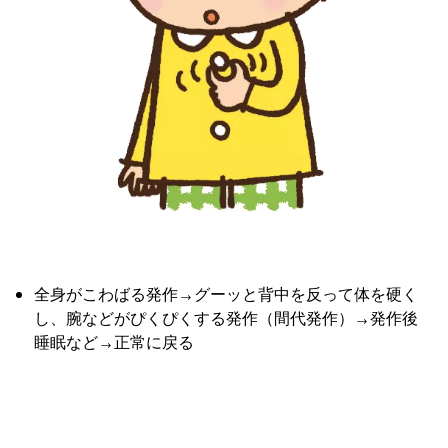
全身がこわばる発作→グーッと背中を反って体を硬く
し、腕などがぴくぴくする発作（間代発作）→発作後
睡眠など→正常に戻る