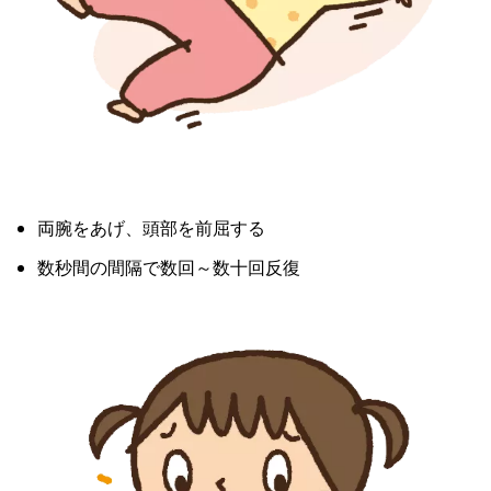
両腕をあげ、頭部を前屈する
数秒間の間隔で数回～数十回反復