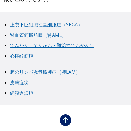
上衣下巨細胞性星細胞腫（SEGA）
腎血管筋脂肪腫（腎AML）
てんかん（てんかん・難治性てんかん）
心横紋筋腫
肺のリンパ脈管筋腫症（肺LAM）
皮膚症状
網膜過誤腫