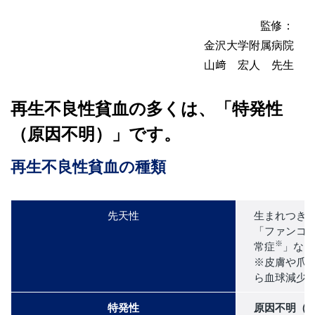
監修：
金沢大学附属病院
山﨑 宏人 先生
再生不良性貧血の多くは、「特発性
（原因不明）」です。
再生不良性貧血の種類
先天性
生まれつき
「ファンコ
※
常症
」など
※皮膚や爪
ら血球減少
特発性
原因不明（