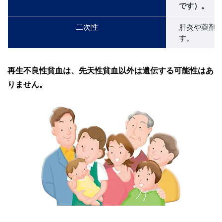
です）。
二次性
肝炎や薬剤
す。
再生不良性貧血は、先天性貧血以外は遺伝する可能性はあ
りません。