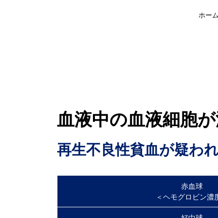
ホー
血液中の血液細胞が
再生不良性貧血が疑わ
赤血球
＜ヘモグロビン濃
好中球