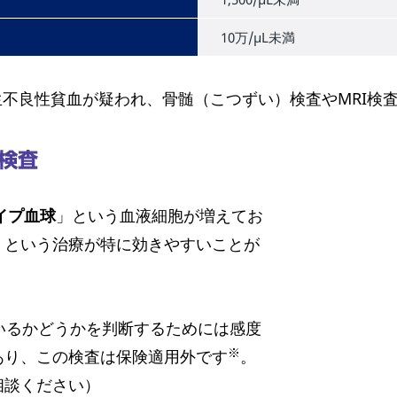
10万/μL未満
生不良性貧血が疑われ、骨髄（こつずい）検査やMRI検
イプ血球
」という血液細胞が増えてお
」という治療が特に効きやすいことが
いるかどうかを判断するためには感度
※
あり、この検査は保険適用外です
。
相談ください）