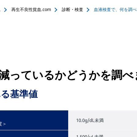
ム
再生不良性貧血.com
診断・検査
血液検査で、何を調べ
減っているかどうかを調べ
れる基準値
10.0g/dL未満
度＞
1,500/μL未満