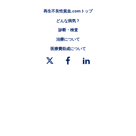
フッタナビゲーション1（再生不良性貧血.COM）
再生不良性貧血.comトップ
どんな病気？
フッタナビゲーション2（再生不良性貧血.COM）
診断・検査
フッタナビゲーション3（再生不良性貧血.COM）
治療について
フッタナビゲーション4（再生不良性貧血.COM）
医療費助成について
リーガルリンク
サイトマップ
ノバルティスについて
リンク集
プライバシーポリシー
ご利用規約
リンクポリシー