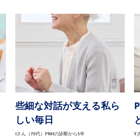
な
些細な対話が支える私ら
しい毎日
Iさん（70代）PNHの診断から5年
Y