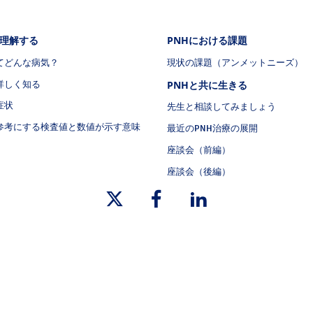
ナビゲーション2（PNH）
フッタナビゲーション3（PNH）
を理解する
PNHにおける課題
ってどんな病気？
現状の課題（アンメットニーズ）
詳しく知る
PNHと共に生きる
症状
先生と相談してみましょう
で参考にする検査値と数値が示す意味
最近のPNH治療の展開
座談会（前編）
座談会（後編）
について
リンク集
プライバシーポリシー
ご利用規約
リ