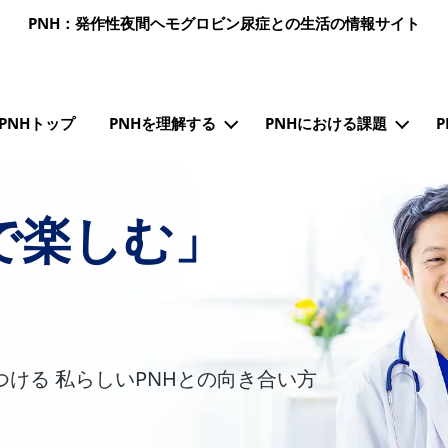
メインコンテンツに移動
PNH：発作性夜間ヘモグロビン尿症との生活の情報サイト
ンナビゲーション（PNH）
PNHトップ
PNHを理解する
PNHにおける課題
で楽しむ」
ける 私らしいPNHとの向き合い方