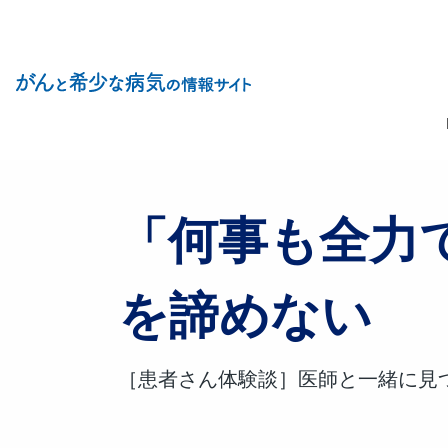
Site Logo
メイ
「何事も全力
を諦めない
［患者さん体験談］医師と一緒に見つ