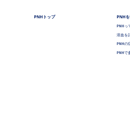
フッタナビゲーション1（PNH）
フッタ
PNHトップ
PNH
PNH
溶血を
PNHの
PNH
リーガルリンク
サイトマップ
ノバルティス