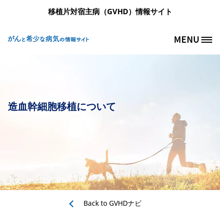
メインコンテンツに移動
移植片対宿主病（GVHD）情報サイト
MENU
Site Logo
造血幹細胞移植について
Back to
GVHDナビ