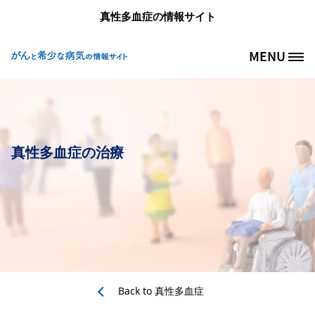
メインコンテンツに移動
真性多血症の情報サイト
MENU
Site Logo
真性多血症の治療
Back to
真性多血症