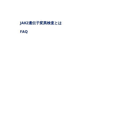
瘍.NET 真性多血症）
フッタナビゲーション4（骨髄増殖性腫瘍.NET 真性多血症）
JAK2遺伝子変異検査とは
FAQ