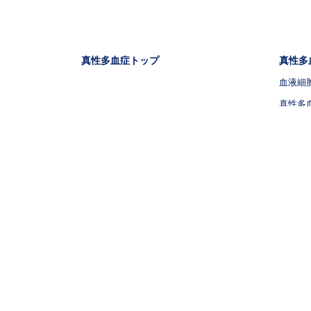
フッタナビゲーション1（骨髄増殖性腫瘍.NET 真性多血
フッタナ
真性多血症トップ
真性多
血液細
真性多
血液が
真性多
真性多
血栓症
真性多
外の合
リーガルリンク