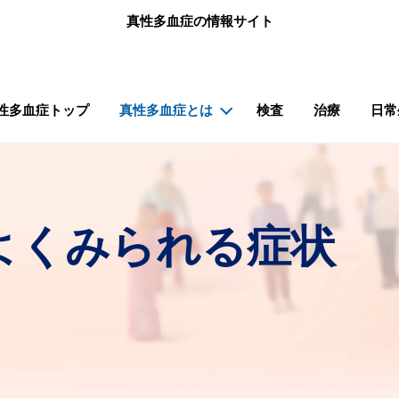
メインコンテンツに移動
真性多血症の情報サイト
ナビゲーション（骨髄増殖性腫瘍.net 真性多血症）
性多血症トップ
真性多血症とは
検査
治療
日常
よくみられる症状