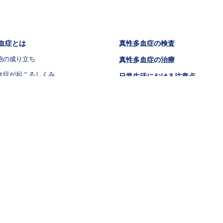
症）
ビゲーション2（骨髄増殖性腫瘍.NET 真性多血症）
フッタナビゲーション3（骨髄増殖性腫
血症とは
真性多血症の検査
胞の成り立ち
真性多血症の治療
血症が起こるしくみ
日常生活における注意点
濃くなることによる影響
症状チェック
血症でよくみられる症状
症状チェックシート
血症によって起こる病気（血栓症）
の起きやすさ
血症によって起こる病気（血栓症以
併症）