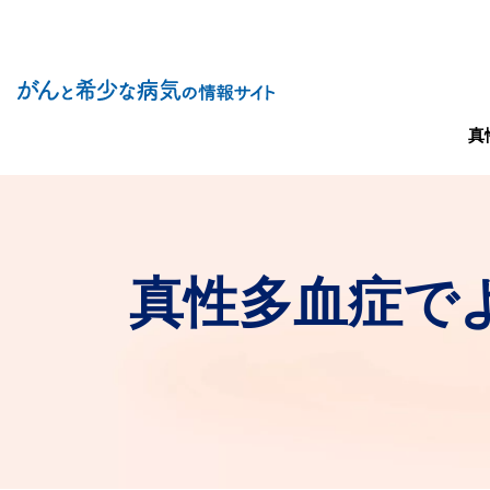
Site Logo
メイン
真
真性多血症で