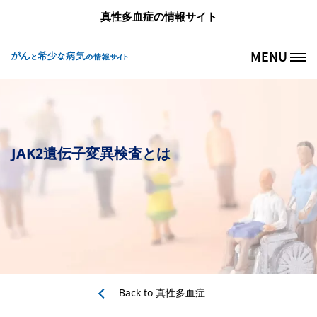
メインコンテンツに移動
真性多血症の情報サイト
MENU
Site Logo
JAK2遺伝子変異検査とは
Back to
真性多血症