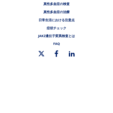
フッタナビゲーション3（骨髄増殖性腫瘍.NET 真性多血症）
真性多血症の検査
真性多血症の治療
日常生活における注意点
症状チェック
フッタナビゲーション4（骨髄増殖性腫瘍.NET 真性多血症）
JAK2遺伝子変異検査とは
FAQ
リーガルリンク
サイトマップ
ノバルティスについて
リンク集
プライバシーポリシー
ご利用規約