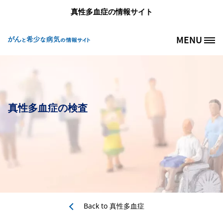
メインコンテンツに移動
真性多血症の情報サイト
MENU
Site Logo
真性多血症の検査
Back to
真性多血症