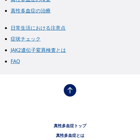
真性多血症の治療
日常生活における注意点
症状チェック
JAK2遺伝子変異検査とは
FAQ
フッタナビゲーション1（骨髄増殖性腫瘍.NET 真性多血症）
真性多血症トップ
フッタナビゲーション2（骨髄増殖性腫瘍.NET 真性多血症）
真性多血症とは