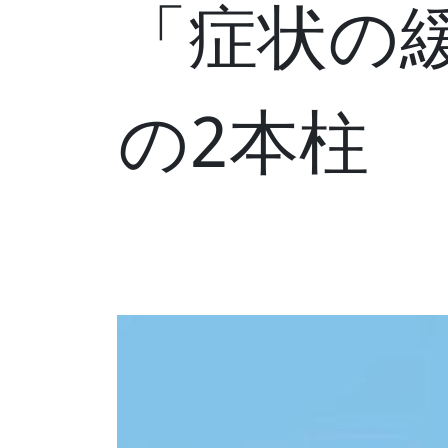
「症状の
の2本柱