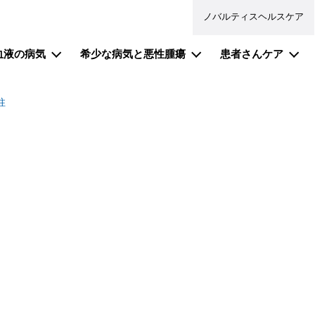
ノバルティスヘルスケア
ション（ポータル）
血液の病気
希少な病気と悪性腫瘍
患者さんケア
柱