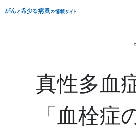
Site Logo
真性多血
「血栓症