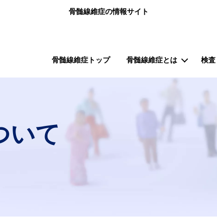
メインコンテンツに移動
骨髄線維症の情報サイト
メインナビゲーション（骨髄増殖性腫瘍.net 骨髄
骨髄線維症トップ
骨髄線維症とは
検査
ついて