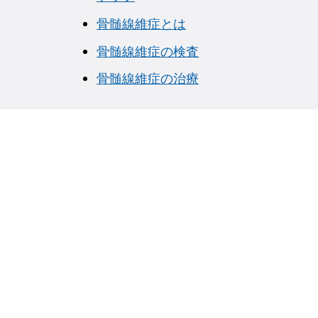
骨髄線維症とは
骨髄線維症の検査
骨髄線維症の治療
フッタナビゲーション1（骨髄増殖性腫瘍.NET 骨髄線維
フッタナ
骨髄線維症トップ
骨髄線
骨髄の
骨髄線