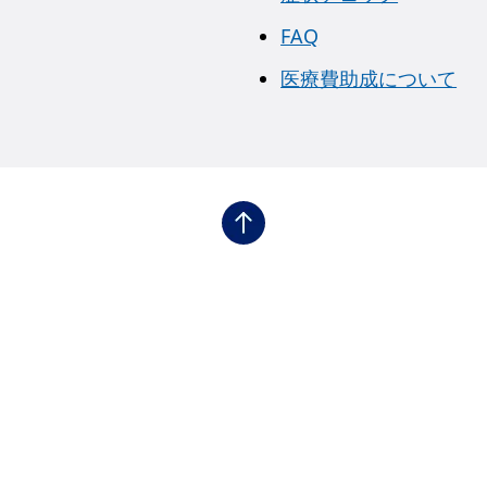
FAQ
医療費助成について
症）
ビゲーション2（骨髄増殖性腫瘍.NET 骨髄線維症）
フッタナビゲーション3（骨髄増殖性腫
維症とは
骨髄線維症の検査
構造と働き
骨髄線維症の治療
維症が起こるしくみ