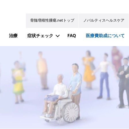
骨髄増殖性腫瘍.netトップ
ノバルティスヘルスケア
線維症）
治療
症状チェック
FAQ
医療費助成について