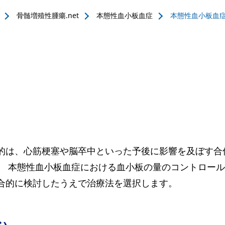
骨髄増殖性腫瘍.net
本態性血小板血症
本態性血小板血
的は、心筋梗塞や脳卒中といった予後に影響を及ぼす合
 本態性血小板血症における血小板の量のコントロール指
合的に検討したうえで治療法を選択します。