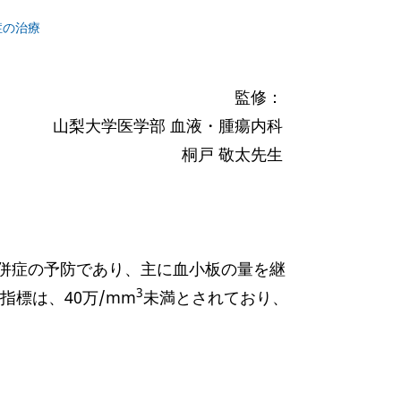
症の治療
監修：
山梨大学医学部 血液・腫瘍内科
桐戸 敬太先生
併症の予防であり、主に血小板の量を継
3
標は、40万/mm
未満とされており、