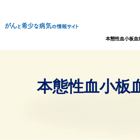
Site Logo
メインナビゲーショ
本態性血小板血
本態性血小板