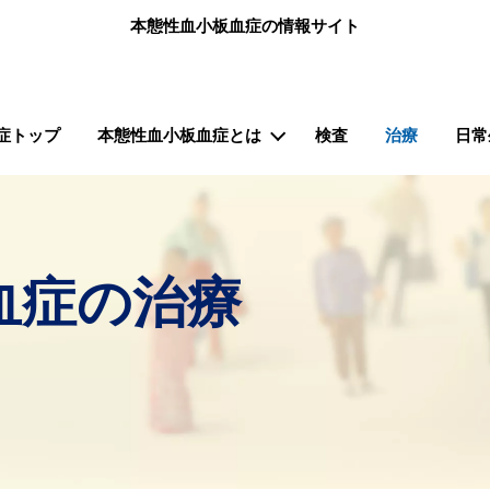
メインコンテンツに移動
本態性血小板血症の情報サイト
ン（骨髄増殖性腫瘍.net 本態性血小板血症）
症トップ
本態性血小板血症とは
検査
治療
日常
血症の治療