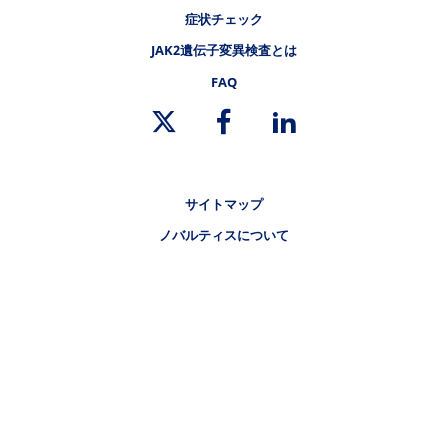
症状チェック
フッタナビゲーション4（骨髄増殖性腫瘍.NET 本態性血小板血症）
JAK2遺伝子変異検査とは
FAQ
リーガルリンク
サイトマップ
ノバルティスについて
リンク集
プライバシーポリシー
ご利用規約
リンクポリシー
お問い合わせ