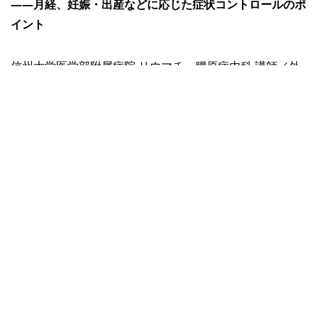
――月経、妊娠・出産などに応じた症状コントロールのポ
イント
信州大学医学部附属病院 リウマチ・膠原病内科 講師／外
来医長
岸田 大 先生
詳細を見る