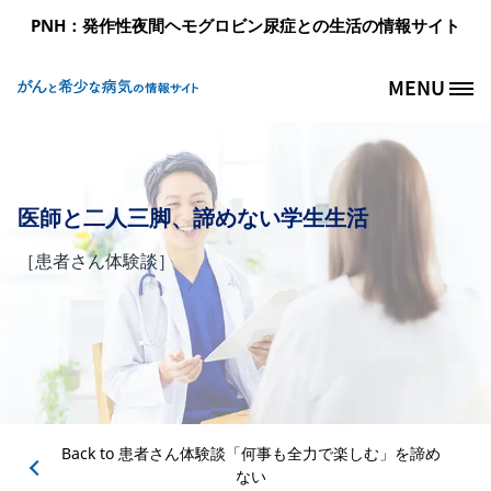
メインコンテンツに移動
PNH：発作性夜間ヘモグロビン尿症との生活の情報サイト
MENU
Site Logo
医師と二人三脚、諦めない学生生活
［患者さん体験談］
Back to
患者さん体験談「何事も全力で楽しむ」を諦め
ない